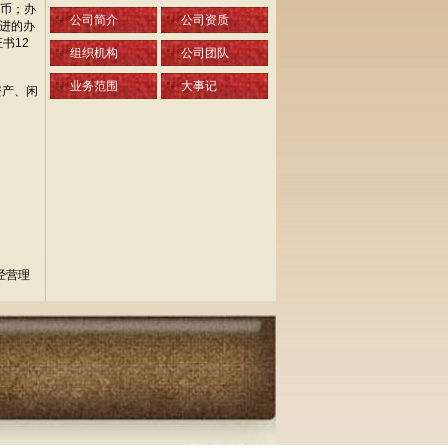
民币；办
公司简介
公司资质
先进的办
书12
组织机构
公司团队
业务范围
大事记
资产、闲
经营理