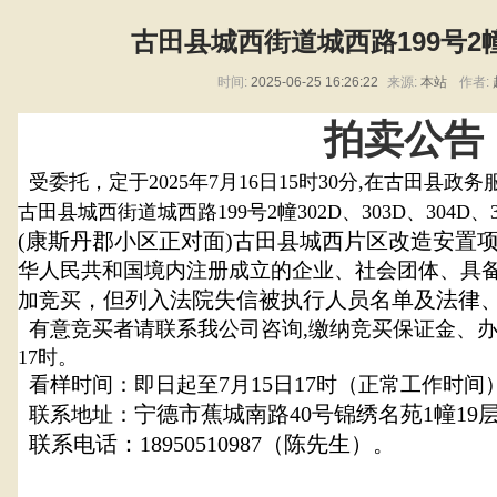
古田县城西街道城西路199号
时间:
2025-06-25 16:26:22
来源:
本站
作者:
拍卖公告
受委托，
定于2025年7月16日15时30分,在古田县
古田县城西街道城西路199号2幢302D、303D、304D、
(康斯丹郡小区正对面)古田县城西片区改造安置
华人民共和国境内注册成立的企业、社会团体、具
，但列入法院失信被执行人员名单及
法律
加竞买
有意竞买者请联系我公司咨询,缴纳竞买保证金、
17时。
7
15
17
看样时间：即日起至
月
日
时（正常工作时间
宁德市蕉城南路40号锦绣名苑1幢19
联系地址：
联系电话：18950510987（陈先生）。