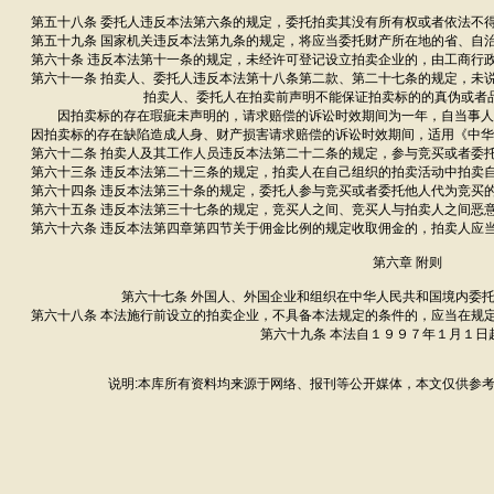
第五十八条 委托人违反本法第六条的规定，委托拍卖其没有所有权或者依法不
第五十九条 国家机关违反本法第九条的规定，将应当委托财产所在地的省、自
第六十条 违反本法第十一条的规定，未经许可登记设立拍卖企业的，由工商行
第六十一条 拍卖人、委托人违反本法第十八条第二款、第二十七条的规定，未
拍卖人、委托人在拍卖前声明不能保证拍卖标的的真伪或者
因拍卖标的存在瑕疵未声明的，请求赔偿的诉讼时效期间为一年，自当事人
因拍卖标的存在缺陷造成人身、财产损害请求赔偿的诉讼时效期间，适用《中华
第六十二条 拍卖人及其工作人员违反本法第二十二条的规定，参与竞买或者委
第六十三条 违反本法第二十三条的规定，拍卖人在自己组织的拍卖活动中拍卖
第六十四条 违反本法第三十条的规定，委托人参与竞买或者委托他人代为竞买
第六十五条 违反本法第三十七条的规定，竞买人之间、竞买人与拍卖人之间恶
第六十六条 违反本法第四章第四节关于佣金比例的规定收取佣金的，拍卖人应
第六章 附则
第六十七条 外国人、外国企业和组织在中华人民共和国境内委
第六十八条 本法施行前设立的拍卖企业，不具备本法规定的条件的，应当在规
第六十九条 本法自１９９７年１月１日
说明:本库所有资料均来源于网络、报刊等公开媒体，本文仅供参