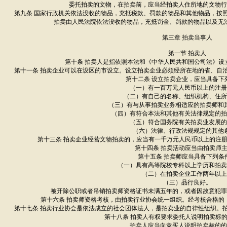
委托拍卖的文物，在拍卖前，应当经拍卖人住所地的文物行
第九条 国家行政机关依法没收的物品，充抵税款、罚款的物品和其他物品，按
拍卖由人民法院依法没收的物品，充抵罚金、罚款的物品以及无
第三章 拍卖当事人
第一节 拍卖人
第十条 拍卖人是指依照本法和《中华人民共和国公司法》设
第十一条 拍卖企业可以在设区的市设立。设立拍卖企业必须经所在地的省、自
第十二条 设立拍卖企业，应当具备下
（一）有一百万元人民币以上的注册
（二）有自己的名称、组织机构、住所
（三）有与从事拍卖业务相适应的拍卖师和
（四）有符合本法和其他有关法律规定的拍
（五）符合国务院有关拍卖业发展的
（六）法律、行政法规规定的其他
第十三条 拍卖企业经营文物拍卖的，应当有一千万元人民币以上的注
第十四条 拍卖活动应当由拍卖师
第十五条 拍卖师应当具备下列条
（一）具有高等院校专科以上学历和拍卖
（二）在拍卖企业工作两年以上
（三）品行良好。
被开除公职或者吊销拍卖师资格证书未满五年的，或者因故意犯罪
第十六条 拍卖师资格考核，由拍卖行业协会统一组织。经考核合格的
第十七条 拍卖行业协会是依法成立的社会团体法人，是拍卖业的自律性组织。
第十八条 拍卖人有权要求委托人说明拍卖标
拍卖人应当向竞买人说明拍卖标的的