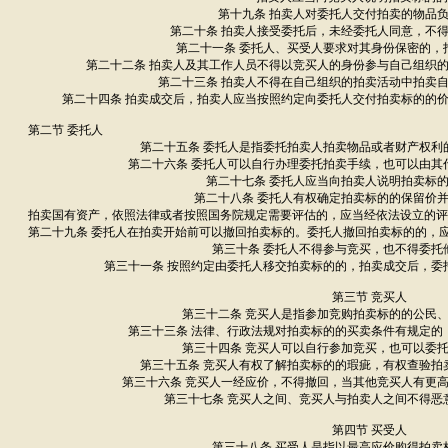
第十九条 拍卖人对委托人交付拍卖的物品
第二十条 拍卖人接受委托后，未经委托人同意，不
第二十一条 委托人、买受人要求对其身份保密的，
第二十二条 拍卖人及其工作人员不得以竞买人的身份参与自己组织
第二十三条 拍卖人不得在自己组织的拍卖活动中拍卖
第二十四条 拍卖成交后，拍卖人应当按照约定向委托人交付拍卖标的的
第二节 委托人
第二十五条 委托人是指委托拍卖人拍卖物品或者财产权利
第二十六条 委托人可以自行办理委托拍卖手续，也可以由其
第二十七条 委托人应当向拍卖人说明拍卖标
第二十八条 委托人有权确定拍卖标的的保留价
拍卖国有资产，依照法律或者按照国务院规定需要评估的，应当经依法设立的评
第二十九条 委托人在拍卖开始前可以撤回拍卖标的。委托人撤回拍卖标的的，
第三十条 委托人不得参与竞买，也不得委托
第三十一条 按照约定由委托人移交拍卖标的的，拍卖成交后，委
第三节 竞买人
第三十二条 竞买人是指参加竞购拍卖标的的公民
第三十三条 法律、行政法规对拍卖标的的买卖条件有规定的
第三十四条 竞买人可以自行参加竞买，也可以委
第三十五条 竞买人有权了解拍卖标的的瑕疵，有权查验拍
第三十六条 竞买人一经应价，不得撤回，当其他竞买人有更
第三十七条 竞买人之间、竞买人与拍卖人之间不得恶
第四节 买受人
第三十八条 买受人是指以最高应价购得拍卖