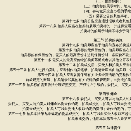
（二）拍卖标的；
（三）拍卖标的展示时间、地点
（四）参与竞买应当办理的手续
（五）需要公告的其他事项。
第四十七条 拍卖公告应当通过报纸或者其他
第四十八条 拍卖人应当在拍卖前展示拍卖标的，并提供查
拍卖标的的展示时间不得少于两
第三节 拍卖的实施
第四十九条 拍卖师应当于拍卖前宣布拍卖规
第五十条 拍卖标的无保留价的，拍卖师应当在
拍卖标的有保留价的，竞买人的最高应价未达到保留价时，该应价不发
第五十一条 竞买人的最高应价经拍卖师落槌或者以其他公开表
第五十二条 拍卖成交后，买受人和拍卖人应当
第五十三条 拍卖人进行拍卖时，应当制作拍卖笔录。拍卖笔录应当由拍卖师、
第五十四条 拍卖人应当妥善保管有关业务经营活动的完整账
前款规定的账簿、拍卖笔录和其他有关资料的保管期限，自委托拍卖
第五十五条 拍卖标的需要依法办理证照变更、产权过户手续的，委托人、买受
第四节 佣金
第五十六条 委托人、买受人可以与拍卖人约
委托人、买受人与拍卖人对佣金比例未作约定，拍卖成交的，拍卖人可以向委托
拍卖未成交的，拍卖人可以向委托人收取约定的费用；未作约定的，可
第五十七条 拍卖本法第九条规定的物品成交的，拍卖人可以向买受人收取不超
拍卖未成交的，适用本法第五十六条第三
第五章 法律责任