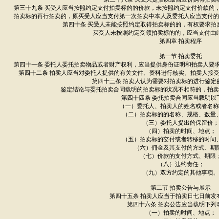
第三十九条 买受人应当按照约定支付拍卖标的的价款，未按照约定支付价款的
拍卖标的再行拍卖的，原买受人应当支付第一次拍卖中本人及委托人应当支付的
第四十条 买受人未能按照约定取得拍卖标的的，有权要求拍
买受人未按照约定受领拍卖标的的，应当支付由
第四章 拍卖程序
第一节 拍卖委托
第四十一条 委托人委托拍卖物品或者财产权利，应当提供身份证明和拍卖人要
第四十二条 拍卖人应当对委托人提供的有关文件、资料进行核实。拍卖人接
第四十三条 拍卖人认为需要对拍卖标的进行鉴定
鉴定结论与委托拍卖合同载明的拍卖标的状况不相符的，拍卖
第四十四条 委托拍卖合同应当载明以
（一）委托人、拍卖人的姓名或者名称
（二）拍卖标的的名称、规格、数量
（三）委托人提出的保留价；
（四）拍卖的时间、地点；
（五）拍卖标的交付或者转移的时间
（六）佣金及其支付的方式、期
（七）价款的支付方式、期限
（八）违约责任；
（九）双方约定的其他事项。
第二节 拍卖公告与展示
第四十五条 拍卖人应当于拍卖日七日前发
第四十六条 拍卖公告应当载明下列
（一）拍卖的时间、地点；