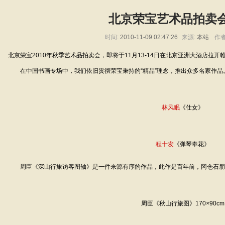
北京荣宝艺术品拍卖
时间:
2010-11-09 02:47:26
来源:
本站
作者
北京荣宝2010年秋季艺术品拍卖会，即将于11月13-14日在北京亚洲大酒
在中国书画专场中，我们依旧贯彻荣宝秉持的“精品”理念，推出众多名家作品
林风眠
《仕女》
程十发
《弹琴奉花》
周臣《深山行旅访客图轴》是一件来源有序的作品，此作是百年前，冈仓石朋先生
周臣《秋山行旅图》170×90cm