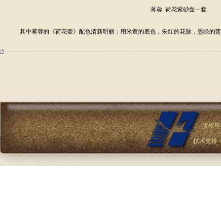
蒋蓉 荷花紫砂壶一套
其中蒋蓉的《荷花壶》配色清新明丽：用米黄的底色，朱红的花脉，墨绿的莲芒内
版权所
技术支持