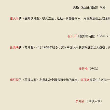
周臣《秋山行旅图》局部
张大千
的《春郊试马图》取意淡远，近处一片静静河水，用留白法画之;继之
张大千
《春郊试马图》106×46c
徐悲鸿
的《奔马图》作于1948年初冬，其时中国人民解放军发起三大战役
徐悲鸿
《奔马》
李可染
的《翠溪人家》亦是本次中国书画专场的亮点。
李可染
曾居住在苏杭一
李可染
《 翠溪人家》