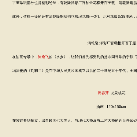
古董珍玩部分也是精彩纷呈，有乾隆洋彩厂官釉金花榴开百子瓶、清乾隆铜胎掐丝
此外，值得一提的还有清乾隆铜胎掐丝珐琅花觚(一对)。此对花觚高38厘米，品相
清乾隆 洋彩厂官釉榴开百子瓶
在油画专场中，
陈逸飞
的《水乡》，让我们首先感受到的是非同寻常的宁静, 它
冯法祀的《刘胡兰》是在中华人民共和国成立以后的二十世纪五十年代，全国各
周春芽
龙泉桃花
油画 120x150cm
在紫砂专场拍卖，出自民国七大老人、当现代大师及省工艺大师的近百件紫砂作品