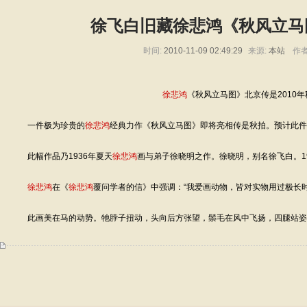
徐飞白旧藏徐悲鸿《秋风立马
时间:
2010-11-09 02:49:29
来源:
本站
作者
徐悲鸿
《秋风立马图》北京传是2010
一件极为珍贵的
徐悲鸿
经典力作《秋风立马图》即将亮相传是秋拍。预计此件
此幅作品乃1936年夏天
徐悲鸿
画与弟子徐晓明之作。徐晓明，别名徐飞白。1
徐悲鸿
在《
徐悲鸿
覆问学者的信》中强调：“我爱画动物，皆对实物用过极长
此画美在马的动势。牠脖子扭动，头向后方张望，鬃毛在风中飞扬，四腿站姿优