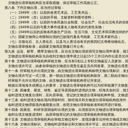
文物进出境审核机构应当采取措施，保证审核工作高效公正。
第八条 下列文物出境，应当经过审核：
（一）1949年（含）以前的各类艺术品、工艺美术品；
（二）1949年（含）以前的手稿、文献资料和图书资料；
（三）1949年（含）以前的与各民族社会制度、社会生产、社会生活有关的实
（四）1949年以后的与重大事件或著名人物有关的代表性实物；
（五）1949年以后的反映各民族生产活动、生活习俗、文化艺术和宗教信仰的
（六）国家文物局公布限制出境的已故现代著名书画家、工艺美术家作品；
（七）古猿化石、古人类化石，以及与人类活动有关的第四纪古脊椎动物化石。
文物出境审核标准，由国家文物局定期修订并公布。
第九条 运送、邮寄、携带文物出境，应当在文物出境前填写文物出境申请表，报
文物进出境审核机构应当自收到文物出境申请之日起15个工作日内作出是否允
第十条 文物进出境审核机构审核文物，应当有3名以上专职文物鉴定人员参加，
文物出境许可证，由参加审核的文物进出境责任鉴定员共同签署。文物进出境责
第十一条 经审核允许出境的文物，由文物进出境审核机构标明文物出境标识，发
文物出境许可证一式三联，第一联由文物进出境审核机构留存，第二联由文物出
经审核不允许出境的文物，由文物进出境审核机构登记并发还。
根据出境地海关或携运人的要求，文物进出境审核机构可以为经审核属于文物复
第十二条 因修复、展览、销售、鉴定等原因临时进境的文物，经海关加封后，报
临时进境文物复出境时，应向原审核、登记的文物进出境审核机构申报。文物进
第十三条 临时进境文物在境内滞留时间，除经海关和文物进出境审核机构批准外
临时进境文物滞留境内逾期复出境，依照文物出境审核标准和程序进行审核。
第十四条 因展览、科研等原因临时出境的文物，出境前应向文物进出境审核机构
临时出境文物复进境时，由原审核登记的文物进出境审核机构审核查验。
第十五条 文物进出境审核机构在审核文物过程中，发现涉嫌非法持有文物或文物
第十六条 文物出境标识、文物临时进境标识和文物出境许可证，由文物进出境审