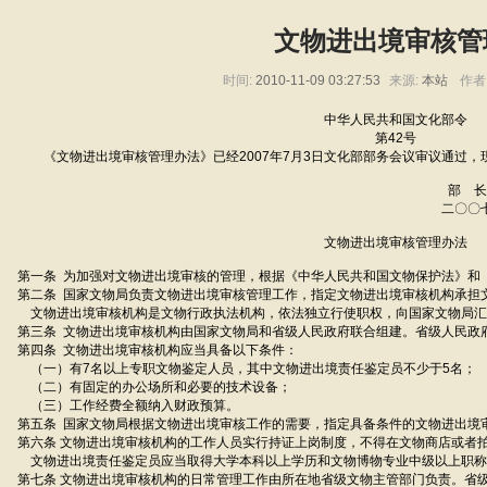
文物进出境审核管
时间:
2010-11-09 03:27:53
来源:
本站
作者
中华人民共和国文化部令
第42号
《文物进出境审核管理办法》已经2007年7月3日文化部部务会议审议通过，
部 长 孙家
二〇〇七年七月十
文物进出境审核管理办法
第一条 为加强对文物进出境审核的管理，根据《中华人民共和国文物保护法》和
第二条 国家文物局负责文物进出境审核管理工作，指定文物进出境审核机构承担
文物进出境审核机构是文物行政执法机构，依法独立行使职权，向国家文物局汇
第三条 文物进出境审核机构由国家文物局和省级人民政府联合组建。省级人民政
第四条 文物进出境审核机构应当具备以下条件：
（一）有7名以上专职文物鉴定人员，其中文物进出境责任鉴定员不少于5名；
（二）有固定的办公场所和必要的技术设备；
（三）工作经费全额纳入财政预算。
第五条 国家文物局根据文物进出境审核工作的需要，指定具备条件的文物进出境
第六条 文物进出境审核机构的工作人员实行持证上岗制度，不得在文物商店或者
文物进出境责任鉴定员应当取得大学本科以上学历和文物博物专业中级以上职称
第七条 文物进出境审核机构的日常管理工作由所在地省级文物主管部门负责。省